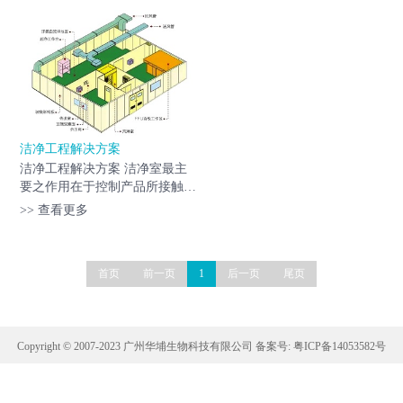
室、手术室、无菌室、食品饮
室内之温度、洁净度、室内压
料、化妆品、电子、实验室、电
力、气流速度与气流分布、噪音
子仪器仪表、计算机房、半导
振动及照明、静电控制在某一...
体...
洁净工程解决方案
洁净工程解决方案 洁净室最主
要之作用在于控制产品所接触之
大气的洁净度日及温湿度，使产
>> 查看更多
品能在一个良好之环境空间中生
产、制造，此空间我们称之为洁
净室。按照国际惯例，无尘...
首页
前一页
1
后一页
尾页
Copyright © 2007-2023 广州华埔生物科技有限公司 备案号:
粤ICP备14053582号