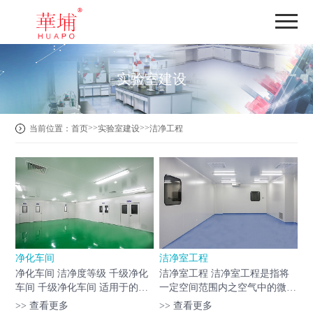
实验室建设
>>
>>
当前位置：
首页
实验室建设
洁净工程
净化车间
洁净室工程
净化车间 洁净度等级 千级净化
洁净室工程 洁净室工程是指将
车间 千级净化车间 适用于的生
一定空间范围内之空气中的微粒
物制药、医疗器械、医院制剂
子、细菌等之污染物排除，并将
>> 查看更多
>> 查看更多