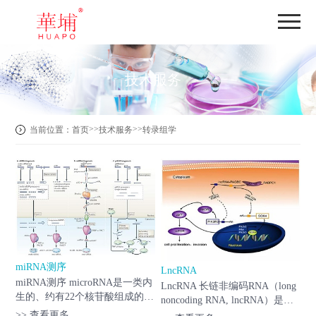
技术服务
>>
>>
当前位置：
首页
技术服务
转录组学
miRNA测序
LncRNA
miRNA测序 microRNA是一类内
LncRNA 长链非编码RNA（long
生的、约有22个核苷酸组成的非
noncoding RNA, lncRNA）是一
编码小分子RNA，其在细胞内具
类长度超过200 nt的长链非编码
>> 查看更多