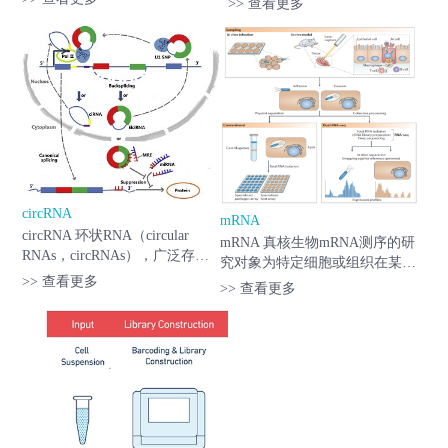
>> 查看更多
有多种重要的调节作用。一个
RNA，其在细胞内数量比较多，
miRNA可以调节多个靶基因，
大约是为mRNA的3-100倍。通
而几个miRNA也可以调节同一
过与DNA、RNA或蛋白质结
个基因。这种复...
合，在表观遗传、转录及转录...
circRNA
mRNA
circRNA 环状RNA（circular
mRNA 真核生物mRNA测序的研
RNAs，circRNAs），广泛存在
究对象为特定细胞或组织在某一
于人和动植物中，是一类新的隐
>> 查看更多
功能状态下转录出来的mRNA集
>> 查看更多
秘未知但却功能异常强大的非编
合，通过oligo-dT磁珠捕获带
码RNA。不同于线性RNA，
polyA尾的RNA进行建库测序，
circRNAs呈封闭环状结构，不受
也称为PolyA-Seq。 mRNA测序
RNA外切酶影响，表达更...
分析研究能够全面快速...