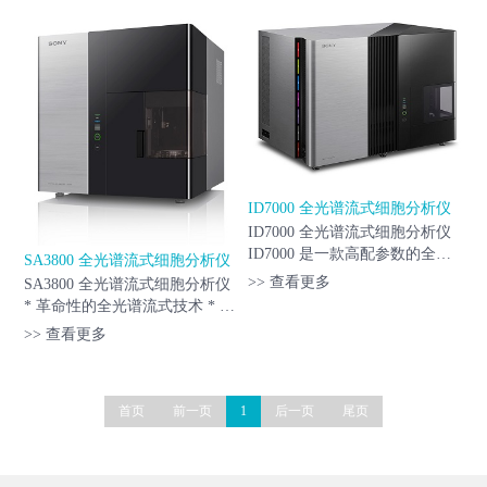
细胞分选，可满足大多数分选应
用需求。 MA900 系统内置的强
大现代技术包括基于专利微流控
芯片的...
ID7000 全光谱流式细胞分析仪
ID7000 全光谱流式细胞分析仪
ID7000 是一款高配参数的全光
SA3800 全光谱流式细胞分析仪
谱流式细胞分析仪，可提供有关
>> 查看更多
SA3800 全光谱流式细胞分析仪
复杂样本细胞群的全面信息，并
* 革命性的全光谱流式技术 * 快
具有高灵敏度，可检测到微弱和
速，稳定，高效的新一代3D高
>> 查看更多
稀有的细胞群体。 ID7000 大大
通量上样器 * 灵活多样的4激光
拓...
器配置
(488nm/405nm/561nm/638nm) *
首页
前一页
1
后一页
尾页
高解析度，高度可靠，可重复的
检测...