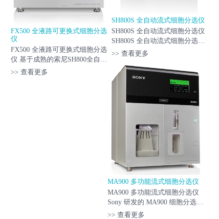
SH800S 全自动流式细胞分选仪
FX500 全液路可更换式细胞分选
SH800S 全自动流式细胞分选仪
仪
SH800S 全自动流式细胞分选仪
FX500 全液路可更换式细胞分选
可使用70m，100m和130m微流
>> 查看更多
仪 基于成熟的索尼SH800全自动
体分选芯片对多种应用中的各种
分选平台，以蓝光（Blue-Ray）
细胞大小进行分选。这种基于芯
>> 查看更多
技术与微流控芯片（Microfluidic
片的新颖设计与全面的流体控制
Sorting Chip）技术确保简单易
和先进...
用的操作和优秀的分选效果。
革命性的...
MA900 多功能流式细胞分选仪
MA900 多功能流式细胞分选仪
Sony 研发的 MA900 细胞分选仪
支持 12 种荧光参数检测和 4 路
>> 查看更多