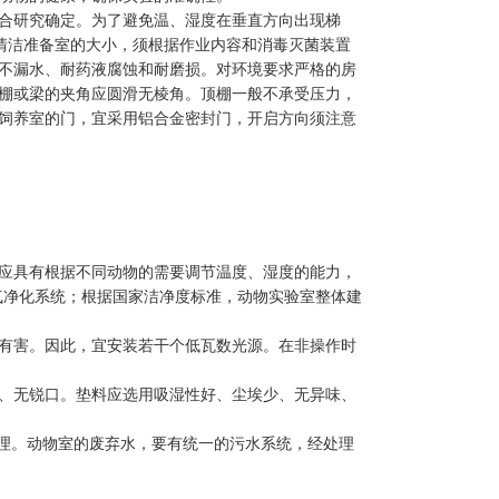
合研究确定。为了避免温、湿度在垂直方向出现梯
宜。清洁准备室的大小，须根据作业内容和消毒灭菌装置
不漏水、耐药液腐蚀和耐磨损。对环境要求严格的房
棚或梁的夹角应圆滑无棱角。顶棚一般不承受压力，
饲养室的门，宜采用铝合金密封门，开启方向须注意
内应具有根据不同动物的需要调节温度、湿度的能力，
空气净化系统；根据国家洁净度标准，动物实验室整体建
物有害。因此，宜安装若干个低瓦数光源。在非操作时
、无锐口。
垫料应选用吸湿性好、尘埃少、无异味、
理。
动物室的废弃水，要有统一的污水系统，经处理