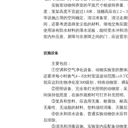
实验室动物饲养室的平面尺寸根据饲养量、
度，笼架高度不宜超过1.8米，顶棚高应在2.
等设施占用的空间确定。清洁准备室、清洁走廊
间，还要考虑选择发尘低的材料。墙地交角应圆
使用涂有防水材料的薄水泥板，能经受水冲和消
室内外压差。屏障与非屏障之间的门，应设置非
设施设备
主要包括：
①空调和空气净化设备。
动物实验室的整体
还要求每小时换气4～8次时室温波动范围≤±0
筑应达到生物净化室300级别，特殊动物室、裸鼠
②照明设备。完全靠灯光照明的动物室，采用明
间保持低照度，在操作观察时可打开补充照明。
③笼具和垫料。
应选用无毒、耐腐蚀、耐高
无毒性、无油脂的材料。垫料须经消毒、灭菌后
④饮水和排水设备。
普通实验动物饮水应符
后排除。
⑤清洗和
消毒设施。实验室内应配备动物笼